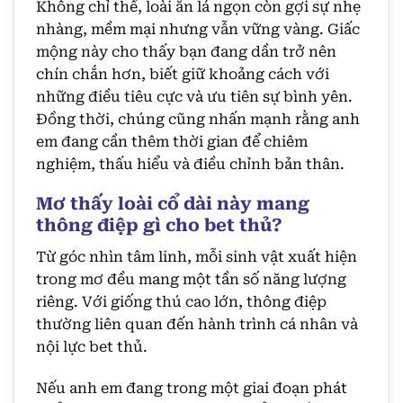
Không chỉ thế, loài ăn lá ngọn còn gợi sự nhẹ
nhàng, mềm mại nhưng vẫn vững vàng. Giấc
mộng này cho thấy bạn đang dần trở nên
chín chắn hơn, biết giữ khoảng cách với
những điều tiêu cực và ưu tiên sự bình yên.
Đồng thời, chúng cũng nhấn mạnh rằng anh
em đang cần thêm thời gian để chiêm
nghiệm, thấu hiểu và điều chỉnh bản thân.
Mơ thấy loài cổ dài này mang
thông điệp gì cho bet thủ?
Từ góc nhìn tâm linh, mỗi sinh vật xuất hiện
trong mơ đều mang một tần số năng lượng
riêng. Với giống thú cao lớn, thông điệp
thường liên quan đến hành trình cá nhân và
nội lực bet thủ.
Nếu anh em đang trong một giai đoạn phát