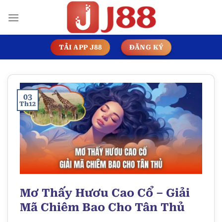
Chuyển
đến
nội
dung
TẢI APP J88
ĐĂNG KÝ
03
Th12
Mơ Thấy Hươu Cao Cổ – Giải
Mã Chiêm Bao Cho Tân Thủ