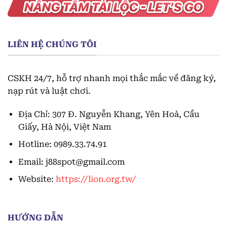
LIÊN HỆ CHÚNG TÔI
CSKH 24/7, hỗ trợ nhanh mọi thắc mắc về đăng ký,
nạp rút và luật chơi.
Địa Chỉ:
307 Đ. Nguyễn Khang, Yên Hoà, Cầu
Giấy, Hà Nội, Việt Nam
Hotline: 0989.33.74.91
Email:
j88spot@gmail.com
Website:
https://lion.org.tw/
HƯỚNG DẪN