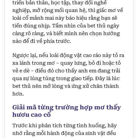
triển bản thân, học tập, thay đổi nghề
nghiệp, mở rộng mối quan hệ, thì giấc mơ về
loài cổ mảnh mai này báo hiệu rằng bạn sẽ
tiến đúng nhịp. Tầm nhìn của bet thủ ngày
càng rõ ràng, và biết mình nên chọn hướng
nào để đi về phía trước.
Ngược lại, nếu loài động vật cao ráo này tỏ ra
xa lánh trong mơ – quay lưng, bỏ đi hoặc tỏ
vẻ e dè – điều đó cho thấy anh em đang trải
qua sự lúng túng trong giao tiếp. Đây là lúc
bet thủ nên mở lòng và ứng xử chân thành
hơn.
Giải mã từng trường hợp mơ thấy
hươu cao cổ
Trước khi phân tích từng tình huống, hãy
nhớ rằng mỗi hành động của sinh vật đều