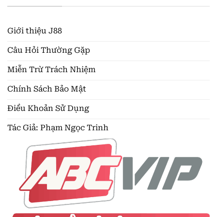
Giới thiệu J88
Câu Hỏi Thường Gặp
Miễn Trừ Trách Nhiệm
Chính Sách Bảo Mật
Điều Khoản Sử Dụng
Tác Giả: Phạm Ngọc Trinh