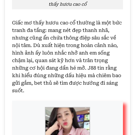
thấy hươu cao cổ
Giấc mơ thấy hươu cao cổ thường là một bức
tranh đa tầng: mang nét đẹp thanh nhã,
nhưng cũng ẩn chứa thông điệp sâu sắc về
nội tâm. Dù xuất hiện trong hoàn cảnh nào,
hình ảnh ấy luôn nhắc nhở anh em sống
chậm lại, quan sát kỹ hơn và trân trọng
những cơ hội đang dần hé mở. J88 tin rằng
khi hiểu đúng những dấu hiệu mà chiêm bao
gửi gắm, bet thủ sẽ tìm được hướng đi sáng
suốt.