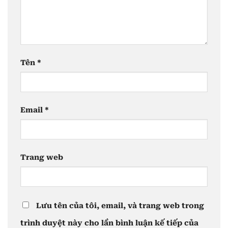
Tên
*
Email
*
Trang web
Lưu tên của tôi, email, và trang web trong
trình duyệt này cho lần bình luận kế tiếp của