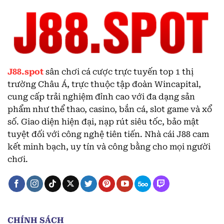
J88.spot
sân chơi cá cược trực tuyến top 1 thị
trường Châu Á, trực thuộc tập đoàn Wincapital,
cung cấp trải nghiệm đỉnh cao với đa dạng sản
phẩm như thể thao, casino, bắn cá, slot game và xổ
số. Giao diện hiện đại, nạp rút siêu tốc, bảo mật
tuyệt đối với công nghệ tiên tiến. Nhà cái J88 cam
kết minh bạch, uy tín và công bằng cho mọi người
chơi.
CHÍNH SÁCH