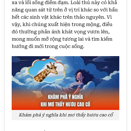
xa và lối sống điềm đạm. Loài thú này có khả
năng quan sát từ trên ở vị trí khác so với hầu
hết các sinh vật khác trên thảo nguyên. Vì
vậy, khi chúng xuất hiện trong mộng, điều
đó thường phản ánh khát vọng vươn lên,
mong muốn mở rộng tương lai và tìm kiếm
hướng đi mới trong cuộc sống.
Khám phá ý nghĩa khi mơ thấy hươu cao cổ