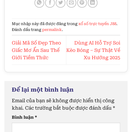
Mục nhập này đã được đăng trong
xổ số trực tuyến J88
.
Đánh dấu trang
permalink
.
Giải Mã Số Đẹp Theo
Dùng AI Hỗ Trợ Soi
Giấc Mơ Ẩn Sau Thế
Kèo Bóng – Sự Thật Về
Giới Tiềm Thức
Xu Hướng 2025
Để lại một bình luận
Email của bạn sẽ không được hiển thị công
khai.
Các trường bắt buộc được đánh dấu
*
Bình luận
*