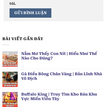
tôi.
BÀI VIẾT GẦN ĐÂY
Nằm Mơ Thấy Con Nít | Hiểu Như Thế
Nào Cho Đúng?
Gà Điều Bông Chân Vàng | Bản Lĩnh Nhà
Vô Địch
Buffalo King | Truy Tìm Kho Báu Khu
Vực Miền Viễn Tây