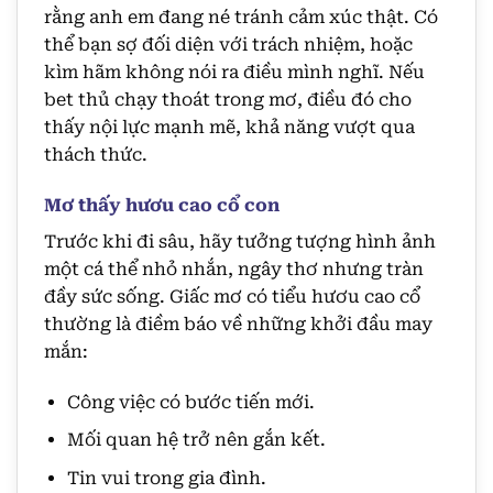
rằng anh em đang né tránh cảm xúc thật. Có
thể bạn sợ đối diện với trách nhiệm, hoặc
kìm hãm không nói ra điều mình nghĩ. Nếu
bet thủ chạy thoát trong mơ, điều đó cho
thấy nội lực mạnh mẽ, khả năng vượt qua
thách thức.
Mơ thấy hươu cao cổ con
Trước khi đi sâu, hãy tưởng tượng hình ảnh
một cá thể nhỏ nhắn, ngây thơ nhưng tràn
đầy sức sống. Giấc mơ có tiểu hươu cao cổ
thường là điềm báo về những khởi đầu may
mắn:
Công việc có bước tiến mới.
Mối quan hệ trở nên gắn kết.
Tin vui trong gia đình.