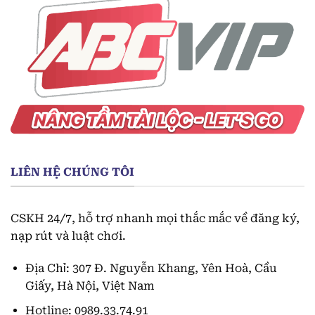
LIÊN HỆ CHÚNG TÔI
CSKH 24/7, hỗ trợ nhanh mọi thắc mắc về đăng ký,
nạp rút và luật chơi.
Địa Chỉ:
307 Đ. Nguyễn Khang, Yên Hoà, Cầu
Giấy, Hà Nội, Việt Nam
Hotline: 0989.33.74.91