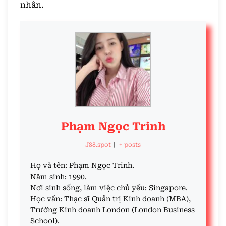
nhân.
Phạm Ngọc Trinh
J88.spot
|
+ posts
Họ và tên: Phạm Ngọc Trinh.
Năm sinh: 1990.
Nơi sinh sống, làm việc chủ yếu: Singapore.
Học vấn: Thạc sĩ Quản trị Kinh doanh (MBA),
Trường Kinh doanh London (London Business
School).