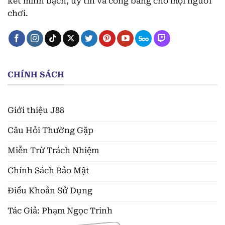
kết minh bạch, uy tín và công bằng cho mọi người
chơi.
CHÍNH SÁCH
Giới thiệu J88
Câu Hỏi Thường Gặp
Miễn Trừ Trách Nhiệm
Chính Sách Bảo Mật
Điều Khoản Sử Dụng
Tác Giả: Phạm Ngọc Trinh