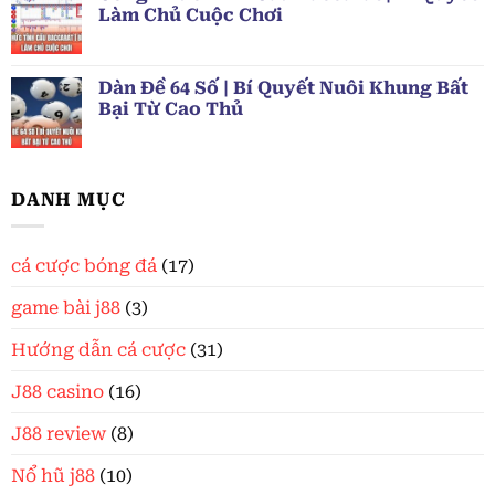
Làm Chủ Cuộc Chơi
Dàn Đề 64 Số | Bí Quyết Nuôi Khung Bất
Bại Từ Cao Thủ
DANH MỤC
cá cược bóng đá
(17)
game bài j88
(3)
Hướng dẫn cá cược
(31)
J88 casino
(16)
J88 review
(8)
Nổ hũ j88
(10)