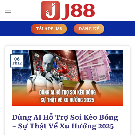
Chuyển
đến
nội
dung
TẢI APP J88
ĐĂNG KÝ
06
Th12
Dùng AI Hỗ Trợ Soi Kèo Bóng
– Sự Thật Về Xu Hướng 2025