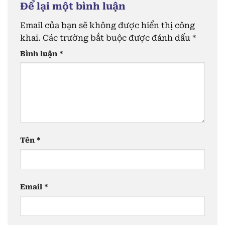
Để lại một bình luận
Email của bạn sẽ không được hiển thị công
khai.
Các trường bắt buộc được đánh dấu
*
Bình luận
*
Tên
*
Email
*