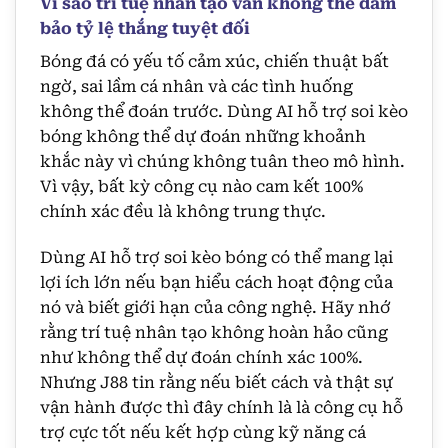
Vì sao trí tuệ nhân tạo vẫn không thể đảm
bảo tỷ lệ thắng tuyệt đối
Bóng đá có yếu tố cảm xúc, chiến thuật bất
ngờ, sai lầm cá nhân và các tình huống
không thể đoán trước. Dùng AI hỗ trợ soi kèo
bóng không thể dự đoán những khoảnh
khắc này vì chúng không tuân theo mô hình.
Vì vậy, bất kỳ công cụ nào cam kết 100%
chính xác đều là không trung thực.
Dùng AI hỗ trợ soi kèo bóng có thể mang lại
lợi ích lớn nếu bạn hiểu cách hoạt động của
nó và biết giới hạn của công nghệ. Hãy nhớ
rằng trí tuệ nhân tạo không hoàn hảo cũng
như không thể dự đoán chính xác 100%.
Nhưng J88 tin rằng nếu biết cách và thật sự
vận hành được thì đây chính là là công cụ hỗ
trợ cực tốt nếu kết hợp cùng kỹ năng cá