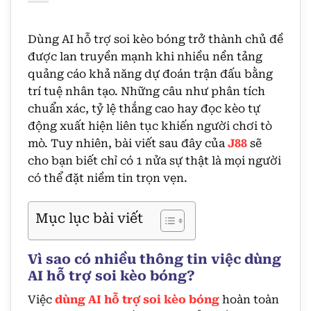
Dùng AI hỗ trợ soi kèo bóng trở thành chủ đề
được lan truyền mạnh khi nhiều nền tảng
quảng cáo khả năng dự đoán trận đấu bằng
trí tuệ nhân tạo. Những câu như phân tích
chuẩn xác, tỷ lệ thắng cao hay đọc kèo tự
động xuất hiện liên tục khiến người chơi tò
mò. Tuy nhiên, bài viết sau đây của
J88
sẽ
cho bạn biết chỉ có 1 nửa sự thật là mọi người
có thể đặt niềm tin trọn vẹn.
Mục lục bài viết
Vì sao có nhiều thông tin việc dùng
AI hỗ trợ soi kèo bóng?
Việc
dùng AI hỗ trợ soi kèo bóng
hoàn toàn