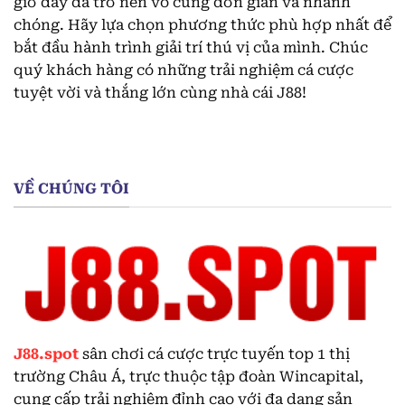
giờ đây đã trở nên vô cùng đơn giản và nhanh
chóng. Hãy lựa chọn phương thức phù hợp nhất để
bắt đầu hành trình giải trí thú vị của mình. Chúc
quý khách hàng có những trải nghiệm cá cược
tuyệt vời và thắng lớn cùng nhà cái J88!
VỀ CHÚNG TÔI
J88.spot
sân chơi cá cược trực tuyến top 1 thị
trường Châu Á, trực thuộc tập đoàn Wincapital,
cung cấp trải nghiệm đỉnh cao với đa dạng sản