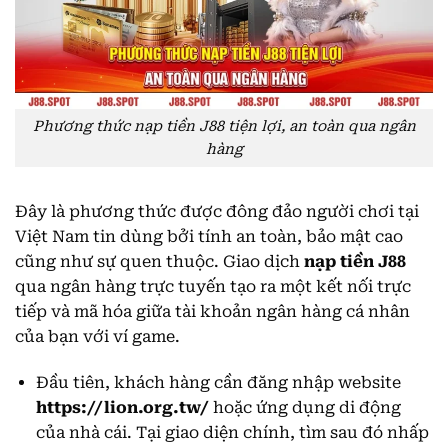
Phương thức nạp tiền J88 tiện lợi, an toàn qua ngân
hàng
Đây là phương thức được đông đảo người chơi tại
Việt Nam tin dùng bởi tính an toàn, bảo mật cao
cũng như sự quen thuộc. Giao dịch
nạp tiền J88
qua ngân hàng trực tuyến tạo ra một kết nối trực
tiếp và mã hóa giữa tài khoản ngân hàng cá nhân
của bạn với ví game.
Đầu tiên, khách hàng cần đăng nhập website
https://lion.org.tw/
hoặc ứng dụng di động
của nhà cái. Tại giao diện chính, tìm sau đó nhấp