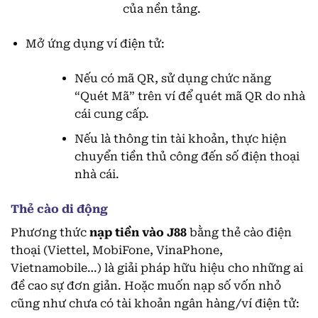
của nền tảng.
Mở ứng dụng ví điện tử:
Nếu có mã QR, sử dụng chức năng
“Quét Mã” trên ví để quét mã QR do nhà
cái cung cấp.
Nếu là thông tin tài khoản, thực hiện
chuyển tiền thủ công đến số điện thoại
nhà cái.
Thẻ cào di động
Phương thức
nạp tiền vào J88
bằng thẻ cào điện
thoại (Viettel, MobiFone, VinaPhone,
Vietnamobile…) là giải pháp hữu hiệu cho những ai
đề cao sự đơn giản. Hoặc muốn nạp số vốn nhỏ
cũng như chưa có tài khoản ngân hàng/ví điện tử: