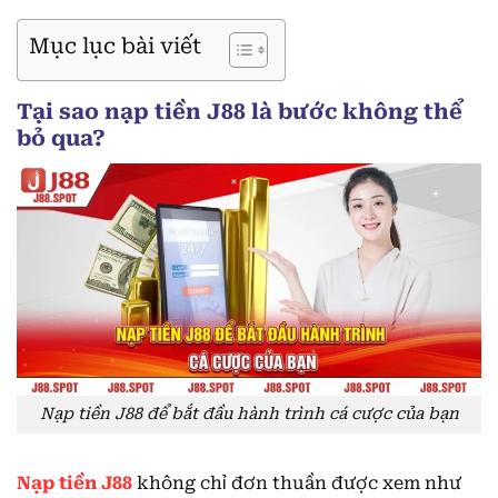
Mục lục bài viết
Tại sao nạp tiền J88 là bước không thể
bỏ qua?
Nạp tiền J88 để bắt đầu hành trình cá cược của bạn
Nạp tiề
n
J88
không chỉ đơn thuần được xem như