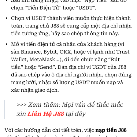
Sau khi đăng nhập, vào mục “Nạp Tiền” sau đó
chọn “Tiền Điện Tử” hoặc “USDT”.
Chọn ví USDT thành viên muốn thực hiện thành
toán, trang chủ J88 sẽ cung cấp một địa chỉ nhận
tiền tương ứng, hãy sao chép thông tin này.
Mở ví tiền điện tử cá nhân của khách hàng (ví
sàn Binance, Bybit, OKX, hoặc ví lạnh như Trust
Wallet, MetaMask…), đi đến chức năng “Rút
tiền” hoặc “Send”. Dán địa chỉ ví USDT của J88
đã sao chép vào ô địa chỉ người nhận, chọn đúng
mạng lưới, nhập số lượng USDT muốn nạp và
xác nhận giao dịch.
>>> Xem thêm: Mọi vấn đề thắc mắc
xin
Liên Hệ J88
tại đây
Với các hướng dẫn chi tiết trên, việc
nạp tiền J88