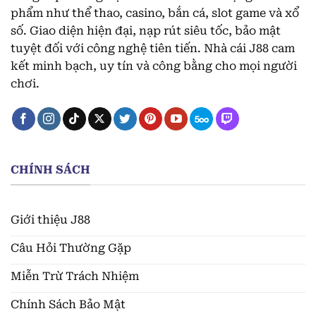
phẩm như thể thao, casino, bắn cá, slot game và xổ
số. Giao diện hiện đại, nạp rút siêu tốc, bảo mật
tuyệt đối với công nghệ tiên tiến. Nhà cái J88 cam
kết minh bạch, uy tín và công bằng cho mọi người
chơi.
CHÍNH SÁCH
Giới thiệu J88
Câu Hỏi Thường Gặp
Miễn Trừ Trách Nhiệm
Chính Sách Bảo Mật