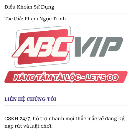
Điều Khoản Sử Dụng
Tác Giả: Phạm Ngọc Trinh
LIÊN HỆ CHÚNG TÔI
CSKH 24/7, hỗ trợ nhanh mọi thắc mắc về đăng ký,
nạp rút và luật chơi.