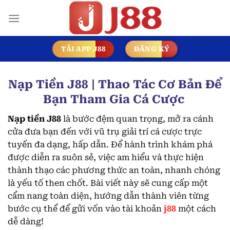
Chuyển
đến
nội
dung
TẢI APP J88
ĐĂNG KÝ
Nạp Tiền J88 | Thao Tác Cơ Bản Để
Bạn Tham Gia Cá Cược
Nạp tiền J88
là bước đệm quan trọng, mở ra cánh
cửa đưa bạn đến với vũ trụ giải trí cá cược trực
tuyến đa dạng, hấp dẫn. Để hành trình khám phá
được diễn ra suôn sẻ, việc am hiểu và thực hiện
thành thạo các phương thức an toàn, nhanh chóng
là yếu tố then chốt. Bài viết này sẽ cung cấp một
cẩm nang toàn diện, hướng dẫn thành viên từng
bước cụ thể để gửi vốn vào tài khoản
j88
một cách
dễ dàng!