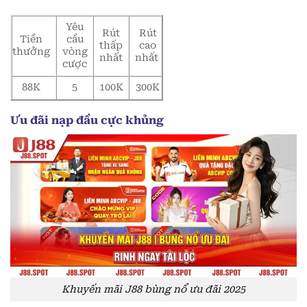
Yêu
Rút
Rút
Tiền
cầu
thấp
cao
thưởng
vòng
nhất
nhất
cược
88K
5
100K
300K
Ưu đãi nạp đầu cực khủng
Khuyến mãi J88 bùng nổ ưu đãi 2025