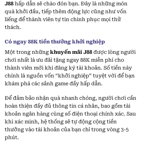
J88
hấp dẫn sẽ chào đón bạn. Đây là những món
quà khởi đầu, tiếp thêm động lực cũng như vốn
liếng để thành viên tự tin chinh phục mọi thử
thách.
Có ngay 88K tiền thưởng khởi nghiệp
Một trong những
khuyến mãi J88
được lòng người
chơi nhất là ưu đãi tặng ngay 88K miễn phí cho
thành viên mới khi đăng ký tài khoản. Số tiền này
chính là nguồn vốn “khởi nghiệp” tuyệt vời để bạn
khám phá các sảnh game đầy hấp dẫn.
Để đảm bảo nhận quà nhanh chóng, người chơi cần
hoàn thiện đầy đủ thông tin cá nhân, bao gồm tài
khoản ngân hàng cùng số điện thoại chính xác. Sau
khi xác minh, hệ thống sẽ tự động cộng tiền
thưởng vào tài khoản của bạn chỉ trong vòng 3-5
phút.