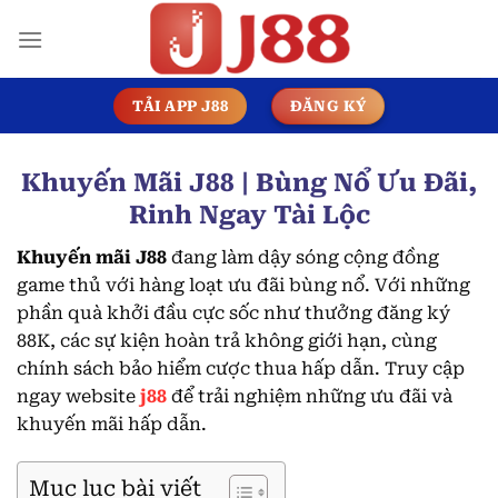
Chuyển
đến
nội
dung
TẢI APP J88
ĐĂNG KÝ
Khuyến Mãi J88 | Bùng Nổ Ưu Đãi,
Rinh Ngay Tài Lộc
Khuyến mãi J88
đang làm dậy sóng cộng đồng
game thủ với hàng loạt ưu đãi bùng nổ. Với những
phần quà khởi đầu cực sốc như thưởng đăng ký
88K, các sự kiện hoàn trả không giới hạn, cùng
chính sách bảo hiểm cược thua hấp dẫn. Truy cập
ngay website
j88
để trải nghiệm những ưu đãi và
khuyến mãi hấp dẫn.
Mục lục bài viết