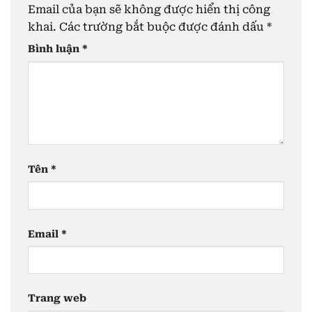
Email của bạn sẽ không được hiển thị công
khai.
Các trường bắt buộc được đánh dấu
*
Bình luận
*
Tên
*
Email
*
Trang web