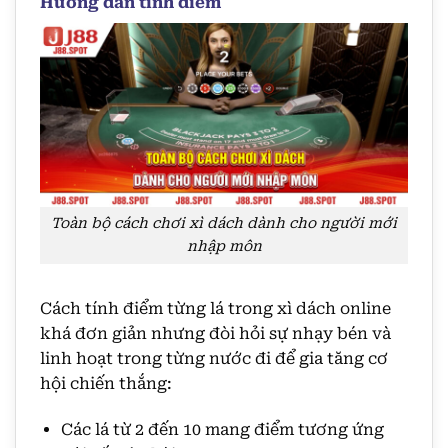
Hướng dẫn tính điểm
Toàn bộ cách chơi xì dách dành cho người mới
nhập môn
Cách tính điểm từng lá trong xì dách online
khá đơn giản nhưng đòi hỏi sự nhạy bén và
linh hoạt trong từng nước đi để gia tăng cơ
hội chiến thắng:
Các lá từ 2 đến 10 mang điểm tương ứng