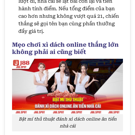
lượt đi, nhà cái sẽ lật bài còn lại và tiến
hành tính điểm. Nếu tổng điểm của bạn
cao hơn nhưng không vượt quá 21, chiến
thắng sẽ gọi tên bạn cùng phần thưởng
đầy giá trị.
Mẹo chơi xì dách online thắng lớn
không phải ai cũng biết
Bật mí thủ thuật đánh xì dách online ăn tiền
nhà cái