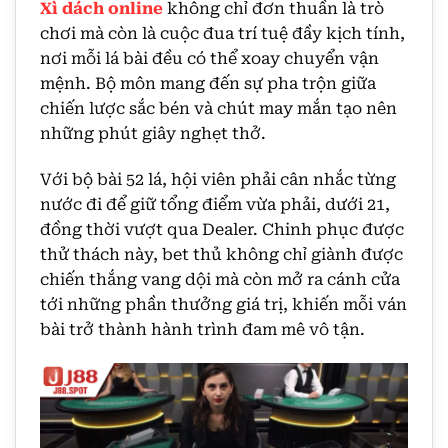
Xì dách online
không chỉ đơn thuần là trò
chơi mà còn là cuộc đua trí tuệ đầy kịch tính,
nơi mỗi lá bài đều có thể xoay chuyển vận
mệnh. Bộ môn mang đến sự pha trộn giữa
chiến lược sắc bén và chút may mắn tạo nên
những phút giây nghẹt thở.
Với bộ bài 52 lá, hội viên phải cân nhắc từng
nước đi để giữ tổng điểm vừa phải, dưới 21,
đồng thời vượt qua Dealer. Chinh phục được
thử thách này, bet thủ không chỉ giành được
chiến thắng vang dội mà còn mở ra cánh cửa
tới những phần thưởng giá trị, khiến mỗi ván
bài trở thành hành trình đam mê vô tận.