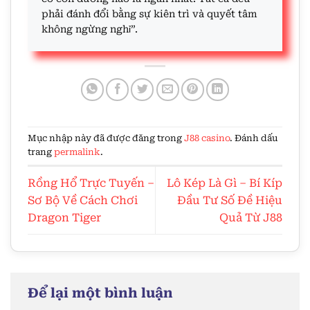
phải đánh đổi bằng sự kiên trì và quyết tâm
không ngừng nghỉ”.
Mục nhập này đã được đăng trong
J88 casino
. Đánh dấu
trang
permalink
.
Rồng Hổ Trực Tuyến –
Lô Kép Là Gì – Bí Kíp
Sơ Bộ Về Cách Chơi
Đầu Tư Số Đề Hiệu
Dragon Tiger
Quả Từ J88
Để lại một bình luận