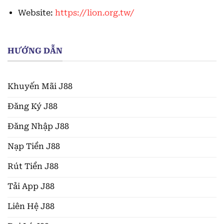
Website:
https://lion.org.tw/
HƯỚNG DẪN
Khuyến Mãi J88
Đăng Ký J88
Đăng Nhập J88
Nạp Tiền J88
Rút Tiền J88
Tải App J88
Liên Hệ J88