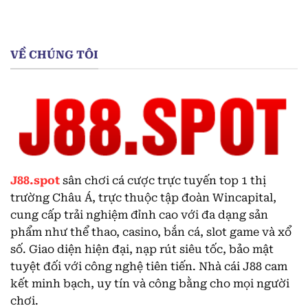
VỀ CHÚNG TÔI
J88.spot
sân chơi cá cược trực tuyến top 1 thị
trường Châu Á, trực thuộc tập đoàn Wincapital,
cung cấp trải nghiệm đỉnh cao với đa dạng sản
phẩm như thể thao, casino, bắn cá, slot game và xổ
số. Giao diện hiện đại, nạp rút siêu tốc, bảo mật
tuyệt đối với công nghệ tiên tiến. Nhà cái J88 cam
kết minh bạch, uy tín và công bằng cho mọi người
chơi.