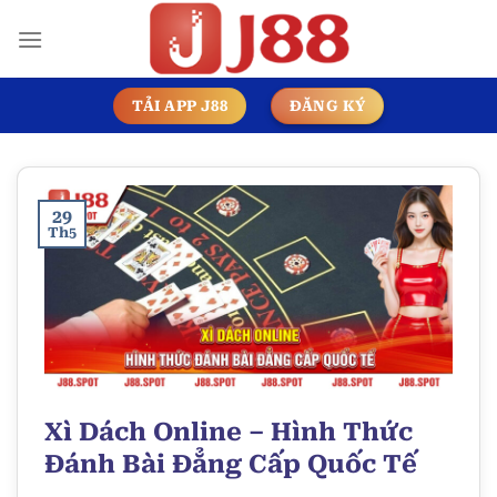
Chuyển
đến
nội
dung
TẢI APP J88
ĐĂNG KÝ
29
Th5
Xì Dách Online – Hình Thức
Đánh Bài Đẳng Cấp Quốc Tế