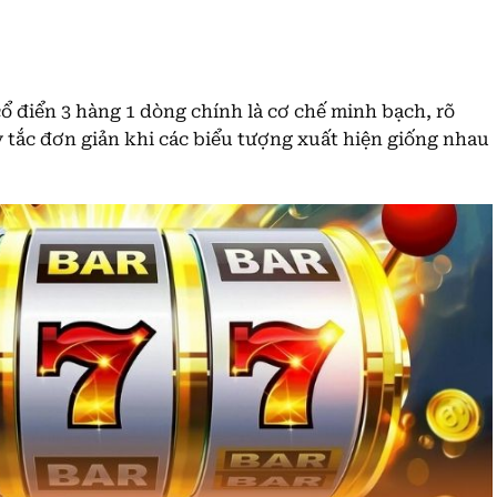
ổ điển 3 hàng 1 dòng chính là cơ chế minh bạch, rõ
 tắc đơn giản khi các biểu tượng xuất hiện giống nhau
.