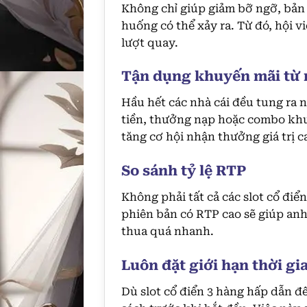
Không chỉ giúp giảm bỡ ngỡ, bản
huống có thể xảy ra. Từ đó, hội v
lượt quay.
Tận dụng khuyến mãi từ 
Hầu hết các nhà cái đều tung ra 
tiền, thưởng nạp hoặc combo khu
tăng cơ hội nhận thưởng giá trị c
So sánh tỷ lệ RTP
Không phải tất cả các slot cổ điể
phiên bản có RTP cao sẽ giúp anh
thua quá nhanh.
Luôn đặt giới hạn thời gi
Dù slot cổ điển 3 hàng hấp dẫn đế