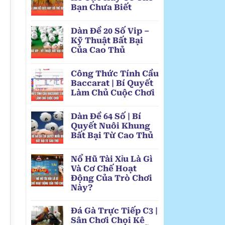
Bạn Chưa Biết
Dàn Đề 20 Số Vip –
Kỹ Thuật Bất Bại
Của Cao Thủ
Công Thức Tính Cầu
Baccarat | Bí Quyết
Làm Chủ Cuộc Chơi
Dàn Đề 64 Số | Bí
Quyết Nuôi Khung
Bất Bại Từ Cao Thủ
Nổ Hũ Tài Xỉu Là Gì
Và Cơ Chế Hoạt
Động Của Trò Chơi
Này?
Đá Gà Trực Tiếp C3 |
Sân Chơi Chọi Kê