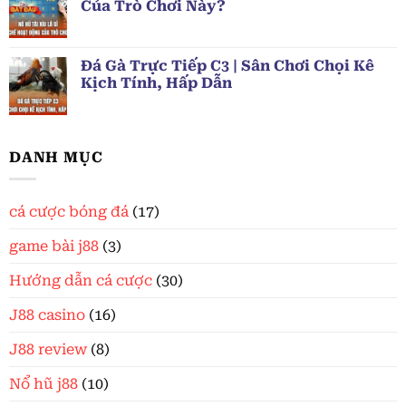
Của Trò Chơi Này?
Đá Gà Trực Tiếp C3 | Sân Chơi Chọi Kê
Kịch Tính, Hấp Dẫn
DANH MỤC
cá cược bóng đá
(17)
game bài j88
(3)
Hướng dẫn cá cược
(30)
J88 casino
(16)
J88 review
(8)
Nổ hũ j88
(10)