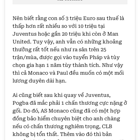
Nên biết rằng con số 3 triệu Euro sau thuế là
thấp hơn rất nhiều so với 10 triệu tại
Juventus hoặc gần 20 triệu khi còn ở Man
United. Tuy vậy, anh vẫn có những khoảng
thưởng rất tốt nếu như ra sân trên 25
trận/mùa, được gọi vào tuyển Pháp và tùy
chọn gia hạn 1 năm tùy thành tích. Như vậy
thì cả Monaco và Paul đều muốn có một mối
lương duyên dài hạn.
Ai cũng biết sau khi quay về Juventus,
Pogba đã mắc phải 1 chấn thương cực nặng ở
gối. Do đó, AS Monaco cũng đã có một hợp
đồng bảo hiểm chuyên biệt cho anh chàng
nếu có chấn thương nghiêm trọng, CLB
không bị tổn thất. Thêm vào đó thì bản