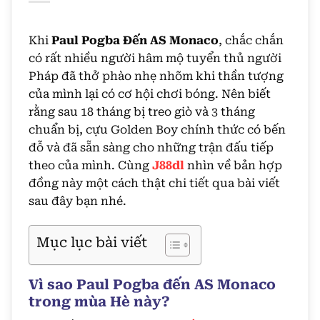
Khi
Paul Pogba Đến AS Monaco
, chắc chắn
có rất nhiều người hâm mộ tuyển thủ người
Pháp đã thở phào nhẹ nhõm khi thần tượng
của mình lại có cơ hội chơi bóng. Nên biết
rằng sau 18 tháng bị treo giò và 3 tháng
chuẩn bị, cựu Golden Boy chính thức có bến
đỗ và đã sẵn sàng cho những trận đấu tiếp
theo của mình. Cùng
J88dl
nhìn về bản hợp
đồng này một cách thật chi tiết qua bài viết
sau đây bạn nhé.
Mục lục bài viết
Vì sao Paul Pogba đến AS Monaco
trong mùa Hè này?