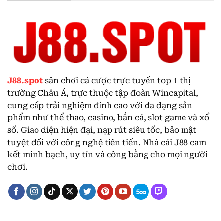
J88.spot
sân chơi cá cược trực tuyến top 1 thị
trường Châu Á, trực thuộc tập đoàn Wincapital,
cung cấp trải nghiệm đỉnh cao với đa dạng sản
phẩm như thể thao, casino, bắn cá, slot game và xổ
số. Giao diện hiện đại, nạp rút siêu tốc, bảo mật
tuyệt đối với công nghệ tiên tiến. Nhà cái J88 cam
kết minh bạch, uy tín và công bằng cho mọi người
chơi.