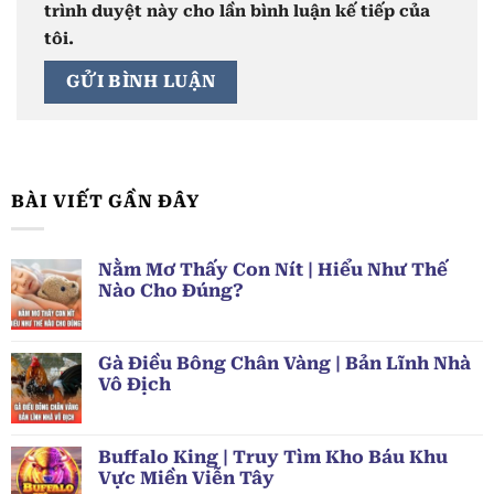
trình duyệt này cho lần bình luận kế tiếp của
tôi.
BÀI VIẾT GẦN ĐÂY
Nằm Mơ Thấy Con Nít | Hiểu Như Thế
Nào Cho Đúng?
Gà Điều Bông Chân Vàng | Bản Lĩnh Nhà
Vô Địch
Buffalo King | Truy Tìm Kho Báu Khu
Vực Miền Viễn Tây