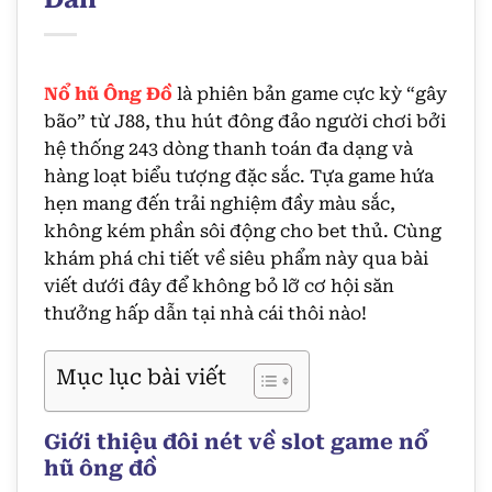
Nổ hũ Ông Đồ
là phiên bản game cực kỳ “gây
bão” từ J88, thu hút đông đảo người chơi bởi
hệ thống 243 dòng thanh toán đa dạng và
hàng loạt biểu tượng đặc sắc. Tựa game hứa
hẹn mang đến trải nghiệm đầy màu sắc,
không kém phần sôi động cho bet thủ. Cùng
khám phá chi tiết về siêu phẩm này qua bài
viết dưới đây để không bỏ lỡ cơ hội săn
thưởng hấp dẫn tại nhà cái thôi nào!
Mục lục bài viết
Giới thiệu đôi nét về slot game nổ
hũ ông đồ