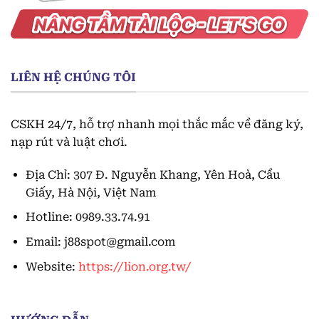
LIÊN HỆ CHÚNG TÔI
CSKH 24/7, hỗ trợ nhanh mọi thắc mắc về đăng ký,
nạp rút và luật chơi.
Địa Chỉ:
307 Đ. Nguyễn Khang, Yên Hoà, Cầu
Giấy, Hà Nội, Việt Nam
Hotline: 0989.33.74.91
Email:
j88spot@gmail.com
Website:
https://lion.org.tw/