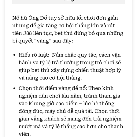
Nổ hũ Ông Đồ tuy sở hữu lối chơi đơn giản
nhưng để gia tăng cơ hội thắng lớn và rút
tiền J88 liên tục, bet thủ đừng bỏ qua những
bí quyết “vàng” sau đây:
Hiểu rõ luật: Nắm chắc quy tắc, cách vận
hành và tỷ lệ trả thưởng trong trò chơi sẽ
giúp bet thủ xây dựng chiến thuật hợp lý
và nâng cao cơ hội thắng.
Chọn thời điểm vàng để nổ: Theo kinh
nghiệm dân chơi lâu năm, tránh tham gia
vào khung giờ cao điểm – lúc hệ thống
đông đúc, máy chủ dễ quá tải. Chọn thời
gian vắng khách sẽ mang đến trải nghiệm
mượt mà và tỷ lệ thắng cao hơn cho thành
viên.