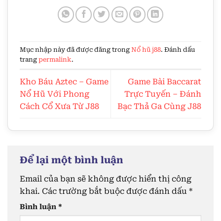
Mục nhập này đã được đăng trong
Nổ hũ j88
. Đánh dấu
trang
permalink
.
Kho Báu Aztec – Game
Game Bài Baccarat
Nổ Hũ Với Phong
Trực Tuyến – Đánh
Cách Cổ Xưa Từ J88
Bạc Thả Ga Cùng J88
Để lại một bình luận
Email của bạn sẽ không được hiển thị công
khai.
Các trường bắt buộc được đánh dấu
*
Bình luận
*