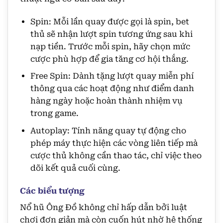
Spin: Mỗi lần quay được gọi là spin, bet
thủ sẽ nhận lượt spin tương ứng sau khi
nạp tiền. Trước mỗi spin, hãy chọn mức
cược phù hợp để gia tăng cơ hội thắng.
Free Spin: Dành tặng lượt quay miễn phí
thông qua các hoạt động như điểm danh
hàng ngày hoặc hoàn thành nhiệm vụ
trong game.
Autoplay: Tính năng quay tự động cho
phép máy thực hiện các vòng liên tiếp mà
cược thủ không cần thao tác, chỉ việc theo
dõi kết quả cuối cùng.
Các biểu tượng
Nổ hũ Ông Đồ không chỉ hấp dẫn bởi luật
chơi đơn giản mà còn cuốn hút nhờ hệ thống