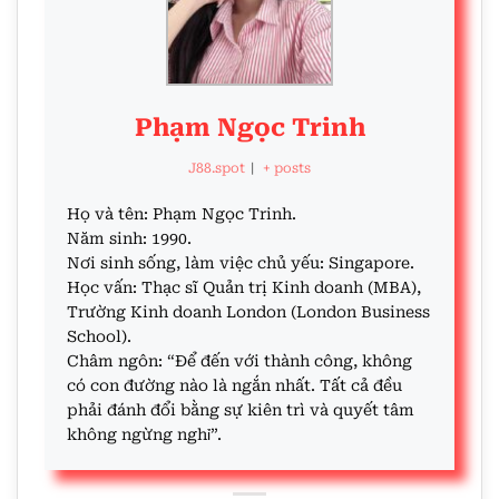
Phạm Ngọc Trinh
J88.spot
|
+ posts
Họ và tên: Phạm Ngọc Trinh.
Năm sinh: 1990.
Nơi sinh sống, làm việc chủ yếu: Singapore.
Học vấn: Thạc sĩ Quản trị Kinh doanh (MBA),
Trường Kinh doanh London (London Business
School).
Châm ngôn: “Để đến với thành công, không
có con đường nào là ngắn nhất. Tất cả đều
phải đánh đổi bằng sự kiên trì và quyết tâm
không ngừng nghỉ”.