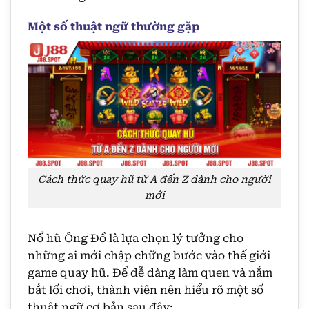
Một số thuật ngữ thường gặp
Cách thức quay hũ từ A đến Z dành cho người
mới
Nổ hũ Ông Đồ là lựa chọn lý tưởng cho
những ai mới chập chững bước vào thế giới
game quay hũ. Để dễ dàng làm quen và nắm
bắt lối chơi, thành viên nên hiểu rõ một số
thuật ngữ cơ bản sau đây: