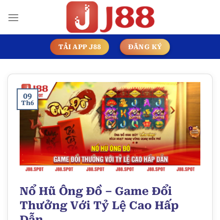
Chuyển
đến
nội
dung
TẢI APP J88
ĐĂNG KÝ
09
Th6
Nổ Hũ Ông Đồ – Game Đổi
Thưởng Với Tỷ Lệ Cao Hấp
Dẫn