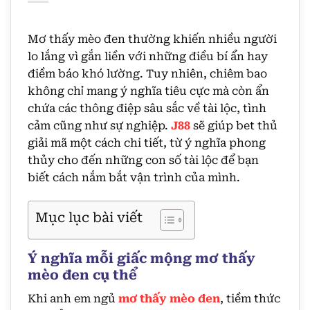
Mơ thấy mèo đen thường khiến nhiều người
lo lắng vì gắn liền với những điều bí ẩn hay
điềm báo khó lường. Tuy nhiên, chiêm bao
không chỉ mang ý nghĩa tiêu cực mà còn ẩn
chứa các thông điệp sâu sắc về tài lộc, tình
cảm cũng như sự nghiệp.
J88
sẽ giúp bet thủ
giải mã một cách chi tiết, từ ý nghĩa phong
thủy cho đến những con số tài lộc để bạn
biết cách nắm bắt vận trình của mình.
Mục lục bài viết
Ý nghĩa mỗi giấc mộng mơ thấy
mèo đen cụ thể
Khi anh em ngủ
mơ thấy mèo đen
, tiềm thức