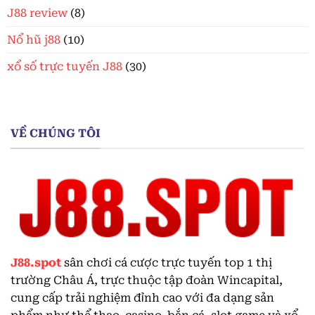
J88 review
(8)
Nổ hũ j88
(10)
xổ số trực tuyến J88
(30)
VỀ CHÚNG TÔI
J88.spot
sân chơi cá cược trực tuyến top 1 thị
trường Châu Á, trực thuộc tập đoàn Wincapital,
cung cấp trải nghiệm đỉnh cao với đa dạng sản