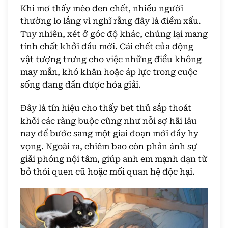
Khi mơ thấy mèo đen chết, nhiều người
thường lo lắng vì nghĩ rằng đây là điềm xấu.
Tuy nhiên, xét ở góc độ khác, chúng lại mang
tính chất khởi đầu mới. Cái chết của động
vật tượng trưng cho việc những điều không
may mắn, khó khăn hoặc áp lực trong cuộc
sống đang dần được hóa giải.
Đây là tín hiệu cho thấy bet thủ sắp thoát
khỏi các ràng buộc cũng như nỗi sợ hãi lâu
nay để bước sang một giai đoạn mới đầy hy
vọng. Ngoài ra, chiêm bao còn phản ánh sự
giải phóng nội tâm, giúp anh em mạnh dạn từ
bỏ thói quen cũ hoặc mối quan hệ độc hại.