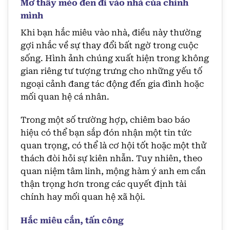
Mơ thấy mèo đen đi vào nhà của chính
mình
Khi bạn hắc miêu vào nhà, điều này thường
gợi nhắc về sự thay đổi bất ngờ trong cuộc
sống. Hình ảnh chúng xuất hiện trong không
gian riêng tư tượng trưng cho những yếu tố
ngoại cảnh đang tác động đến gia đình hoặc
mối quan hệ cá nhân.
Trong một số trường hợp, chiêm bao báo
hiệu có thể bạn sắp đón nhận một tin tức
quan trọng, có thể là cơ hội tốt hoặc một thử
thách đòi hỏi sự kiên nhẫn. Tuy nhiên, theo
quan niệm tâm linh, mộng hàm ý anh em cần
thận trọng hơn trong các quyết định tài
chính hay mối quan hệ xã hội.
Hắc miêu cắn, tấn công