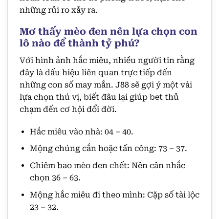
những rủi ro xảy ra.
Mơ thấy mèo đen nên lựa chọn con
lô nào để thành tỷ phú?
Với hình ảnh hắc miêu, nhiều người tin rằng
đây là dấu hiệu liên quan trực tiếp đến
những con số may mắn. J88 sẽ gợi ý một vài
lựa chọn thú vị, biết đâu lại giúp bet thủ
chạm đến cơ hội đổi đời.
Hắc miêu vào nhà: 04 – 40.
Mộng chúng cắn hoặc tấn công: 73 – 37.
Chiêm bao mèo đen chết: Nên cân nhắc
chọn 36 – 63.
Mộng hắc miêu đi theo mình: Cặp số tài lộc
23 – 32.