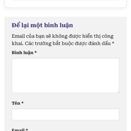
Để lại một bình luận
Email của bạn sẽ không được hiển thị công
khai.
Các trường bắt buộc được đánh dấu
*
Bình luận
*
Tên
*
Email
*