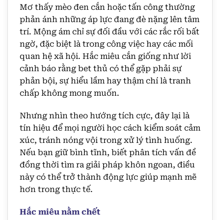
Mơ thấy mèo đen cắn hoặc tấn công thường
phản ánh những áp lực đang đè nặng lên tâm
trí. Mộng ám chỉ sự đối đầu với các rắc rối bất
ngờ, đặc biệt là trong công việc hay các mối
quan hệ xã hội. Hắc miêu cắn giống như lời
cảnh báo rằng bet thủ có thể gặp phải sự
phản bội, sự hiểu lầm hay thậm chí là tranh
chấp không mong muốn.
Nhưng nhìn theo hướng tích cực, đây lại là
tín hiệu để mọi người học cách kiểm soát cảm
xúc, tránh nóng vội trong xử lý tình huống.
Nếu bạn giữ bình tĩnh, biết phân tích vấn đề
đồng thời tìm ra giải pháp khôn ngoan, điều
này có thể trở thành động lực giúp mạnh mẽ
hơn trong thực tế.
Hắc miêu nằm chết