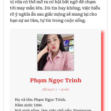
vị vừa có thể mở ra cơ hội bất ngờ để chạm
tới may mắn lớn. Dù tin hay không, việc hiểu
rõ ý nghĩa ẩn sau giấc mộng sẽ mang lại cho
bạn sự an tâm, tự tin trong cuộc sống.
Phạm Ngọc Trinh
J88.spot
|
+ posts
Họ và tên: Phạm Ngọc Trinh.
Năm sinh: 1990.
Nơi sinh sống, làm việc chủ yếu: Singapore.