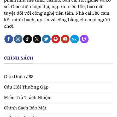
phẩm như thể thao, casino, bắn cá, slot game và xổ
số. Giao diện hiện đại, nạp rút siêu tốc, bảo mật
tuyệt đối với công nghệ tiên tiến. Nhà cái J88 cam
kết minh bạch, uy tín và công bằng cho mọi người
chơi.
CHÍNH SÁCH
Giới thiệu J88
Câu Hỏi Thường Gặp
Miễn Trừ Trách Nhiệm
Chính Sách Bảo Mật