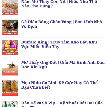
Nằm Mơ Thấy Con Nít | Hiểu Như Thế
Nào Cho Đúng?
Gà Điều Bông Chân Vàng | Bản Lĩnh Nhà
Vô Địch
Buffalo King | Truy Tìm Kho Báu Khu
Vực Miền Viễn Tây
Mơ Thấy Ong Đốt | Giải Mã Hình Ảnh Đau
Đớn Khi Ngủ
Mẹo Nhìn Gà Linh Kê Cực Hay Có Thể
Bạn Chưa Biết
Dàn Đề 20 Số Vip – Kỹ Thuật Bất Bại Của