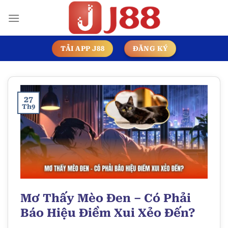
Chuyển
đến
nội
dung
TẢI APP J88
ĐĂNG KÝ
27
Th9
Mơ Thấy Mèo Đen – Có Phải
Báo Hiệu Điềm Xui Xẻo Đến?