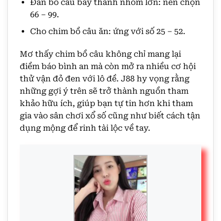
Đàn bồ câu bay thành nhóm lớn: nên chọn
66 – 99.
Cho chim bồ câu ăn: ứng với số 25 – 52.
Mơ thấy chim bồ câu không chỉ mang lại
điềm báo bình an mà còn mở ra nhiều cơ hội
thử vận đỏ đen với lô đề. J88 hy vọng rằng
những gợi ý trên sẽ trở thành nguồn tham
khảo hữu ích, giúp bạn tự tin hơn khi tham
gia vào sân chơi xổ số cũng như biết cách tận
dụng mộng để rinh tài lộc về tay.