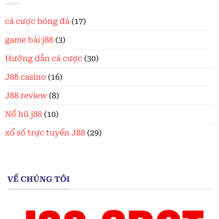
cá cược bóng đá
(17)
game bài j88
(3)
Hướng dẫn cá cược
(30)
J88 casino
(16)
J88 review
(8)
Nổ hũ j88
(10)
xổ số trực tuyến J88
(29)
VỀ CHÚNG TÔI