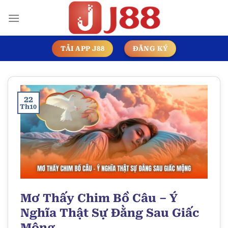
Chuyển
đến
nội
dung
TẢI APP J88
ĐĂNG KÝ
22
Th10
Mơ Thấy Chim Bồ Câu – Ý
Nghĩa Thật Sự Đằng Sau Giấc
Mộng