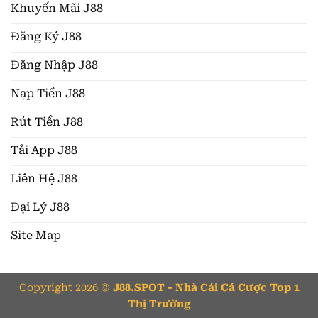
Khuyến Mãi J88
Đăng Ký J88
Đăng Nhập J88
Nạp Tiền J88
Rút Tiền J88
Tải App J88
Liên Hệ J88
Đại Lý J88
Site Map
Copyright 2026 ©
J88.SPOT - Nhà Cái Cá Cược Top 1
Thị Trường