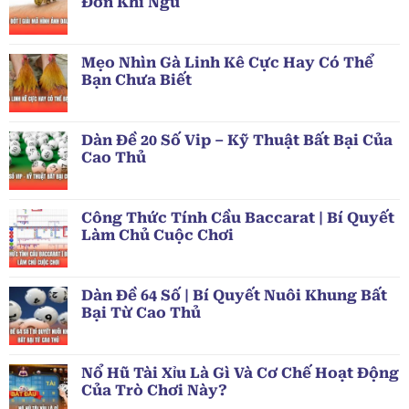
Đớn Khi Ngủ
Mẹo Nhìn Gà Linh Kê Cực Hay Có Thể
Bạn Chưa Biết
Dàn Đề 20 Số Vip – Kỹ Thuật Bất Bại Của
Cao Thủ
Công Thức Tính Cầu Baccarat | Bí Quyết
Làm Chủ Cuộc Chơi
Dàn Đề 64 Số | Bí Quyết Nuôi Khung Bất
Bại Từ Cao Thủ
Nổ Hũ Tài Xỉu Là Gì Và Cơ Chế Hoạt Động
Của Trò Chơi Này?