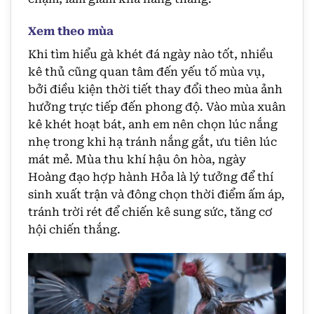
Xem theo mùa
Khi tìm hiểu gà khét đá ngày nào tốt, nhiều
kê thủ cũng quan tâm đến yếu tố mùa vụ,
bởi điều kiện thời tiết thay đổi theo mùa ảnh
hưởng trực tiếp đến phong độ. Vào mùa xuân
kê khét hoạt bát, anh em nên chọn lúc nắng
nhẹ trong khi hạ tránh nắng gắt, ưu tiên lúc
mát mẻ. Mùa thu khí hậu ôn hòa, ngày
Hoàng đạo hợp hành Hỏa là lý tưởng để thí
sinh xuất trận và đông chọn thời điểm ấm áp,
tránh trời rét để chiến kê sung sức, tăng cơ
hội chiến thắng.