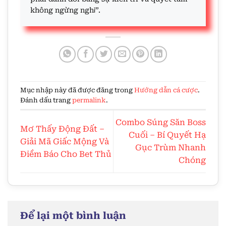
không ngừng nghỉ”.
Mục nhập này đã được đăng trong
Hướng dẫn cá cược
.
Đánh dấu trang
permalink
.
Combo Súng Săn Boss
Mơ Thấy Động Đất –
Cuối – Bí Quyết Hạ
Giải Mã Giấc Mộng Và
Gục Trùm Nhanh
Điềm Báo Cho Bet Thủ
Chóng
Để lại một bình luận