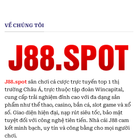
VỀ CHÚNG TÔI
J88.spot
sân chơi cá cược trực tuyến top 1 thị
trường Châu Á, trực thuộc tập đoàn Wincapital,
cung cấp trải nghiệm đỉnh cao với đa dạng sản
phẩm như thể thao, casino, bắn cá, slot game và xổ
số. Giao diện hiện đại, nạp rút siêu tốc, bảo mật
tuyệt đối với công nghệ tiên tiến. Nhà cái J88 cam
kết minh bạch, uy tín và công bằng cho mọi người
chơi.