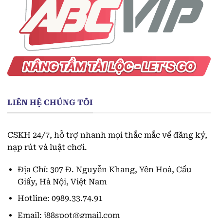
LIÊN HỆ CHÚNG TÔI
CSKH 24/7, hỗ trợ nhanh mọi thắc mắc về đăng ký,
nạp rút và luật chơi.
Địa Chỉ:
307 Đ. Nguyễn Khang, Yên Hoà, Cầu
Giấy, Hà Nội, Việt Nam
Hotline: 0989.33.74.91
Email:
j88spot@gmail.com