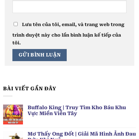
Lưu tên của tôi, email, và trang web trong
trình duyệt này cho lần bình luận kế tiếp của
tôi.
BÀI VIẾT GẦN ĐÂY
Buffalo King | Truy Tìm Kho Báu Khu
Vực Miền Viễn Tây
Mơ Thấy Ong Đốt | Giải Mã Hình Ảnh Đau