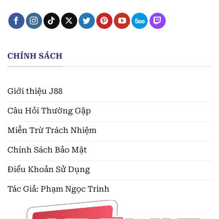
CHÍNH SÁCH
Giới thiệu J88
Câu Hỏi Thường Gặp
Miễn Trừ Trách Nhiệm
Chính Sách Bảo Mật
Điều Khoản Sử Dụng
Tác Giả: Phạm Ngọc Trinh