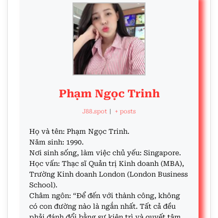
Phạm Ngọc Trinh
J88.spot
|
+ posts
Họ và tên: Phạm Ngọc Trinh.
Năm sinh: 1990.
Nơi sinh sống, làm việc chủ yếu: Singapore.
Học vấn: Thạc sĩ Quản trị Kinh doanh (MBA),
Trường Kinh doanh London (London Business
School).
Châm ngôn: “Để đến với thành công, không
có con đường nào là ngắn nhất. Tất cả đều
phải đánh đổi bằng sự kiên trì và quyết tâm