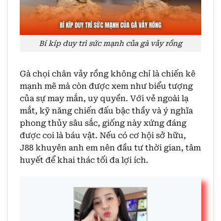
Bí kíp duy trì sức mạnh của gà vảy rồng
Gà chọi chân vảy rồng không chỉ là chiến kê
mạnh mẽ mà còn được xem như biểu tượng
của sự may mắn, uy quyền. Với vẻ ngoài lạ
mắt, kỹ năng chiến đấu bậc thầy và ý nghĩa
phong thủy sâu sắc, giống này xứng đáng
được coi là báu vật. Nếu có cơ hội sở hữu,
J88 khuyên anh em nên đầu tư thời gian, tâm
huyết để khai thác tối đa lợi ích.