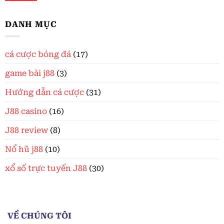
DANH MỤC
cá cược bóng đá
(17)
game bài j88
(3)
Hướng dẫn cá cược
(31)
J88 casino
(16)
J88 review
(8)
Nổ hũ j88
(10)
xổ số trực tuyến J88
(30)
VỀ CHÚNG TÔI