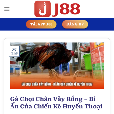
Chuyển
đến
nội
dung
TẢI APP J88
ĐĂNG KÝ
27
Th8
Gà Chọi Chân Vảy Rồng – Bí
Ẩn Của Chiến Kê Huyền Thoại