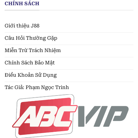
CHÍNH SÁCH
Giới thiệu J88
Câu Hỏi Thường Gặp
Miễn Trừ Trách Nhiệm
Chính Sách Bảo Mật
Điều Khoản Sử Dụng
Tác Giả: Phạm Ngọc Trinh