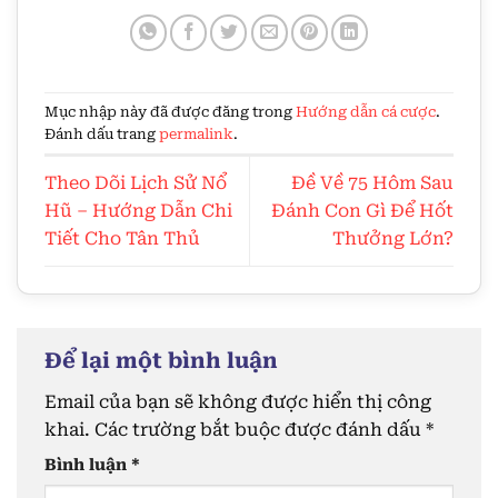
Mục nhập này đã được đăng trong
Hướng dẫn cá cược
.
Đánh dấu trang
permalink
.
Theo Dõi Lịch Sử Nổ
Đề Về 75 Hôm Sau
Hũ – Hướng Dẫn Chi
Đánh Con Gì Để Hốt
Tiết Cho Tân Thủ
Thưởng Lớn?
Để lại một bình luận
Email của bạn sẽ không được hiển thị công
khai.
Các trường bắt buộc được đánh dấu
*
Bình luận
*