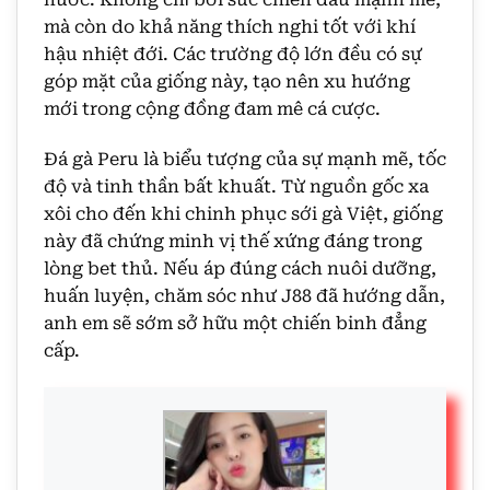
mà còn do khả năng thích nghi tốt với khí
hậu nhiệt đới. Các trường độ lớn đều có sự
góp mặt của giống này, tạo nên xu hướng
mới trong cộng đồng đam mê cá cược.
Đá gà Peru là biểu tượng của sự mạnh mẽ, tốc
độ và tinh thần bất khuất. Từ nguồn gốc xa
xôi cho đến khi chinh phục sới gà Việt, giống
này đã chứng minh vị thế xứng đáng trong
lòng bet thủ. Nếu áp đúng cách nuôi dưỡng,
huấn luyện, chăm sóc như J88 đã hướng dẫn,
anh em sẽ sớm sở hữu một chiến binh đẳng
cấp.