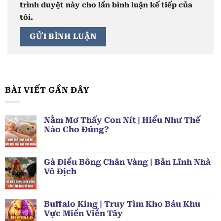
trình duyệt này cho lần bình luận kế tiếp của
tôi.
BÀI VIẾT GẦN ĐÂY
Nằm Mơ Thấy Con Nít | Hiểu Như Thế
Nào Cho Đúng?
Gà Điều Bông Chân Vàng | Bản Lĩnh Nhà
Vô Địch
Buffalo King | Truy Tìm Kho Báu Khu
Vực Miền Viễn Tây