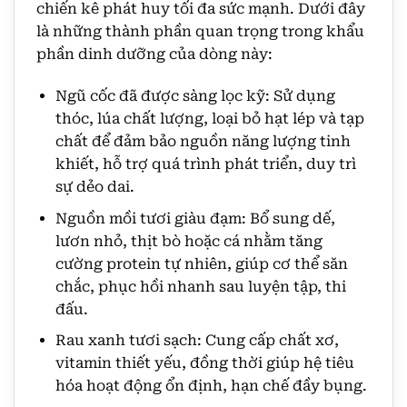
chiến kê phát huy tối đa sức mạnh. Dưới đây
là những thành phần quan trọng trong khẩu
phần dinh dưỡng của dòng này:
Ngũ cốc đã được sàng lọc kỹ: Sử dụng
thóc, lúa chất lượng, loại bỏ hạt lép và tạp
chất để đảm bảo nguồn năng lượng tinh
khiết, hỗ trợ quá trình phát triển, duy trì
sự dẻo dai.
Nguồn mồi tươi giàu đạm: Bổ sung dế,
lươn nhỏ, thịt bò hoặc cá nhằm tăng
cường protein tự nhiên, giúp cơ thể săn
chắc, phục hồi nhanh sau luyện tập, thi
đấu.
Rau xanh tươi sạch: Cung cấp chất xơ,
vitamin thiết yếu, đồng thời giúp hệ tiêu
hóa hoạt động ổn định, hạn chế đầy bụng.