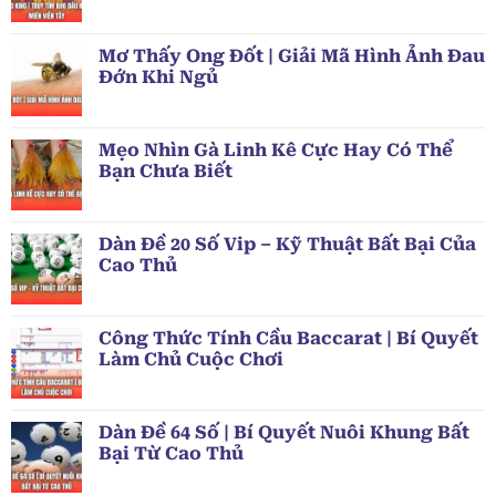
Mơ Thấy Ong Đốt | Giải Mã Hình Ảnh Đau
Đớn Khi Ngủ
Mẹo Nhìn Gà Linh Kê Cực Hay Có Thể
Bạn Chưa Biết
Dàn Đề 20 Số Vip – Kỹ Thuật Bất Bại Của
Cao Thủ
Công Thức Tính Cầu Baccarat | Bí Quyết
Làm Chủ Cuộc Chơi
Dàn Đề 64 Số | Bí Quyết Nuôi Khung Bất
Bại Từ Cao Thủ