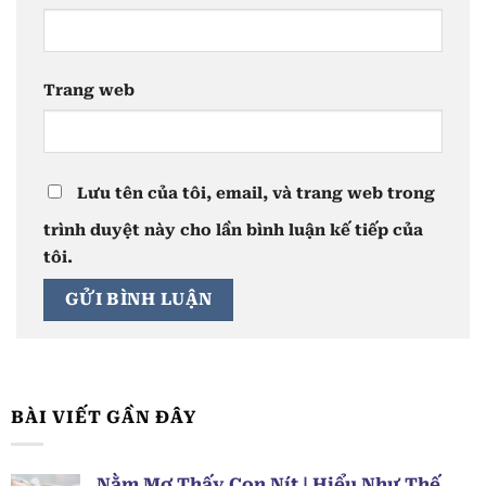
Trang web
Lưu tên của tôi, email, và trang web trong
trình duyệt này cho lần bình luận kế tiếp của
tôi.
BÀI VIẾT GẦN ĐÂY
Nằm Mơ Thấy Con Nít | Hiểu Như Thế