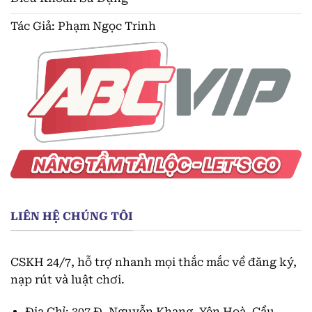
Tác Giả: Phạm Ngọc Trinh
LIÊN HỆ CHÚNG TÔI
CSKH 24/7, hỗ trợ nhanh mọi thắc mắc về đăng ký,
nạp rút và luật chơi.
Địa Chỉ:
307 Đ. Nguyễn Khang, Yên Hoà, Cầu