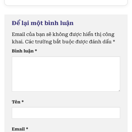
Để lại một bình luận
Email của bạn sẽ không được hiển thị công
khai.
Các trường bắt buộc được đánh dấu
*
Bình luận
*
Tên
*
Email
*