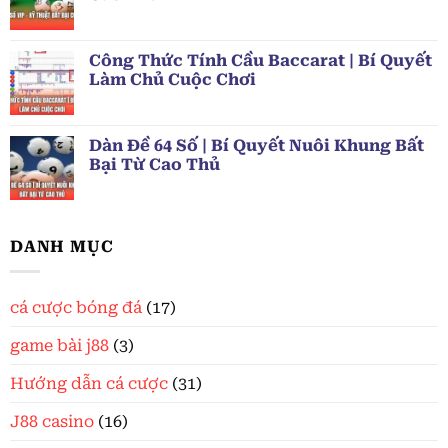
Công Thức Tính Cầu Baccarat | Bí Quyết
Làm Chủ Cuộc Chơi
Dàn Đề 64 Số | Bí Quyết Nuôi Khung Bất
Bại Từ Cao Thủ
DANH MỤC
cá cược bóng đá
(17)
game bài j88
(3)
Hướng dẫn cá cược
(31)
J88 casino
(16)